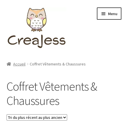
Aller
Aller
Menu
à
au
la
contenu
navigation
Ouvrir
BOUTIQUE
le
Accueil
Coffret Vêtements & Chaussures
menu
Ouvrir
A PROPOS
enfant
le
Coffret Vêtements &
menu
FAQ
enfant
Chaussures
BLOG
CONTACT