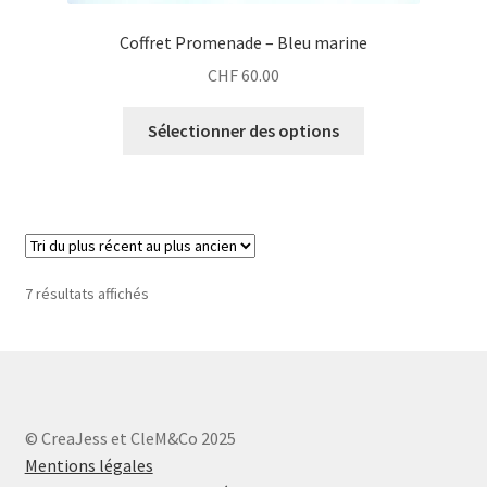
Coffret Promenade – Bleu marine
CHF
60.00
Sélectionner des options
Trié
7 résultats affichés
du
plus
récent
au
plus
ancien
© CreaJess et CleM&Co 2025
Mentions légales