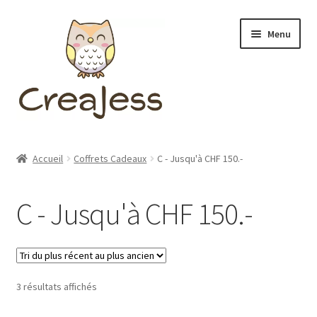
Aller
Aller
Menu
à
au
la
contenu
navigation
Ouvrir
BOUTIQUE
le
Accueil
Coffrets Cadeaux
C - Jusqu'à CHF 150.-
menu
Ouvrir
VÊTEMENTS
enfant
le
C - Jusqu'à CHF 150.-
menu
Ouvrir
ACCESSOIRES
enfant
le
menu
Ouvrir
COFFRETS CADEAUX
enfant
le
menu
Trié
3 résultats affichés
A – Jusqu’à CHF 50.-
enfant
du