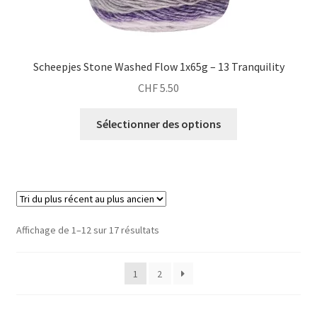
Scheepjes Stone Washed Flow 1x65g – 13 Tranquility
CHF
5.50
Sélectionner des options
Trié
Affichage de 1–12 sur 17 résultats
du
plus
1
2
récent
au
plus