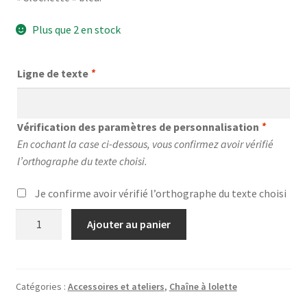
Plus que 2 en stock
Ligne de texte
*
Vérification des paramètres de personnalisation
*
En cochant la case ci-dessous, vous confirmez avoir vérifié
l’orthographe du texte choisi.
Je confirme avoir vérifié l’orthographe du texte choisi
quantité
Ajouter au panier
de
Chaîne
à
lolette
Catégories :
Accessoires et ateliers
,
Chaîne à lolette
"Koala"