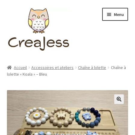
Aller
Aller
Menu
à
au
la
contenu
navigation
Ouvrir
BOUTIQUE
le
Accueil
Accessoires et ateliers
Chaîne à lolette
Chaîne à
menu
Ouvrir
lolette « Koala » – Bleu
A PROPOS
enfant
le
menu
FAQ
enfant
BLOG
CONTACT