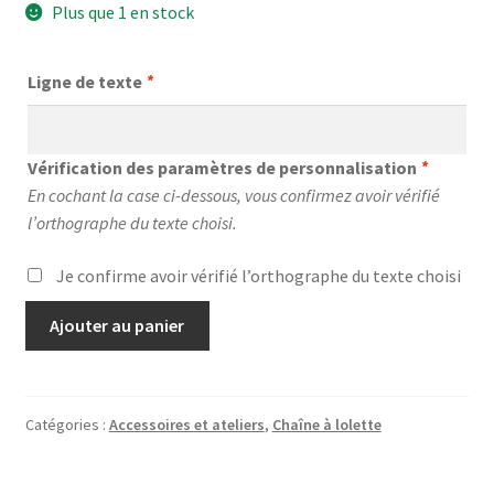
Plus que 1 en stock
Ligne de texte
*
Vérification des paramètres de personnalisation
*
En cochant la case ci-dessous, vous confirmez avoir vérifié
l’orthographe du texte choisi.
Je confirme avoir vérifié l’orthographe du texte choisi
quantité
Ajouter au panier
de
Chaîne
à
lolette
Catégories :
Accessoires et ateliers
,
Chaîne à lolette
"Elan"