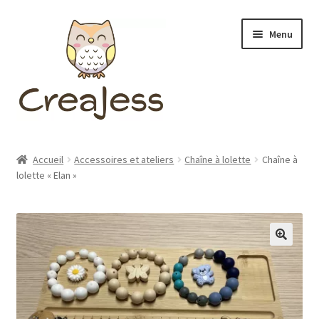
Aller
Aller
Menu
à
au
la
contenu
navigation
Ouvrir
BOUTIQUE
le
Accueil
Accessoires et ateliers
Chaîne à lolette
Chaîne à
menu
Ouvrir
lolette « Elan »
A PROPOS
enfant
le
menu
FAQ
enfant
BLOG
CONTACT